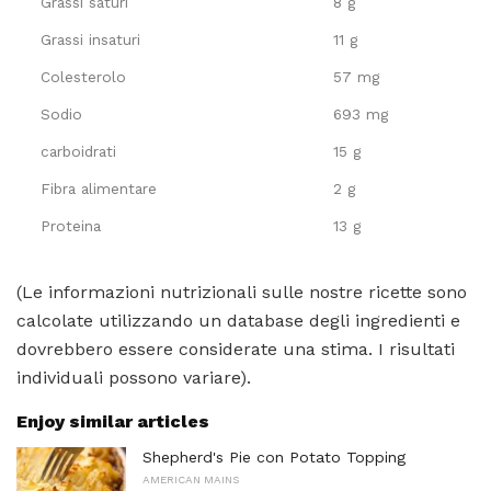
Grassi saturi
8 g
Grassi insaturi
11 g
Colesterolo
57 mg
Sodio
693 mg
carboidrati
15 g
Fibra alimentare
2 g
Proteina
13 g
(Le informazioni nutrizionali sulle nostre ricette sono
calcolate utilizzando un database degli ingredienti e
dovrebbero essere considerate una stima. I risultati
individuali possono variare).
Enjoy similar articles
Shepherd's Pie con Potato Topping
AMERICAN MAINS