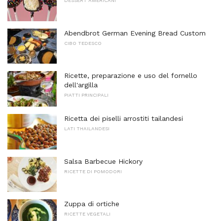
DESSERT AMERICANI
Abendbrot German Evening Bread Custom
CIBO TEDESCO
Ricette, preparazione e uso del fornello
dell'argilla
PIATTI PRINCIPALI
Ricetta dei piselli arrostiti tailandesi
LATI THAILANDESI
Salsa Barbecue Hickory
RICETTE DI POMODORI
Zuppa di ortiche
RICETTE VEGETALI