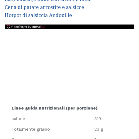
Cena di patate arrostite e salsicce
Hotpot di salsiccia Andouille
Linee guida nutrizionali (per porzione)
calorie
319
Totalmente grasso
23 g