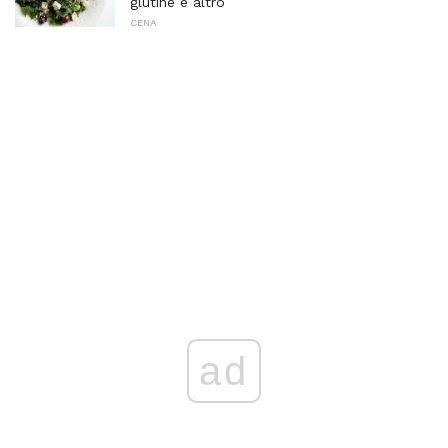
glutine e altro
CENA
ad