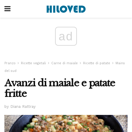
ad
Pranzo
Ricette vegetali
Carne di maiale
Ricette di patate
Mains
del sud
Avanzi di maiale e patate
fritte
by Diana Rattray