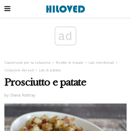
ad
Casseruole per la colazione
Ricette di maiale
Lati meridionali
Colazione del sud
Lati di patata
Prosciutto e patate
by Diana Rattray