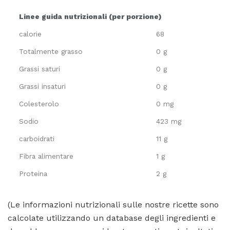
Linee guida nutrizionali (per porzione)
calorie
68
Totalmente grasso
0 g
Grassi saturi
0 g
Grassi insaturi
0 g
Colesterolo
0 mg
Sodio
423 mg
carboidrati
11 g
Fibra alimentare
1 g
Proteina
2 g
(Le informazioni nutrizionali sulle nostre ricette sono
calcolate utilizzando un database degli ingredienti e