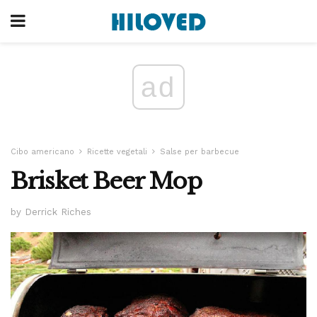
ad
Cibo americano
Ricette vegetali
Salse per barbecue
Brisket Beer Mop
by Derrick Riches