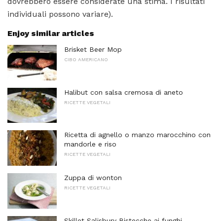
dovrebbero essere considerate una stima. I risultati
individuali possono variare).
Enjoy similar articles
Brisket Beer Mop
CIBO AMERICANO
Halibut con salsa cremosa di aneto
RICETTE VEGETALI
Ricetta di agnello o manzo marocchino con
mandorle e riso
RICETTE VEGETALI
Zuppa di wonton
RICETTE VEGETALI
Skillet Salisbury Bistecche ai funghi