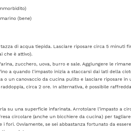
ammorbidito)
 marino (bene)
 1 tazza di acqua tiepida. Lasciare riposare circa 5 minuti fi
i che è attivo).
farina, zucchero, uova, burro e sale. Aggiungere le rimanen
 fino a quando l'impasto inizia a staccarsi dai lati della cio
ca o un canovaccio da cucina pulito e lasciare riposare in 
addoppia, circa 2 ore. In alternativa, è possibile raffredd
rla su una superficie infarinata. Arrotolare l'impasto a cir
fresa circolare (anche un bicchiere da cucina) per tagliare 
re i fori. Ovviamente, se sei abbastanza fortunato da esser