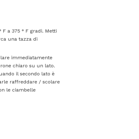
 F a 375 ° F gradi. Metti
irca una tazza di
rigolare immediatamente
rone chiaro su un lato.
uando il secondo lato è
arle raffreddare / scolare
on le ciambelle