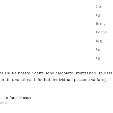
2 g
1 g
18 mg
151 mg
16 g
1 g
1 g
ali sulle nostre ricette sono calcolate utilizzando un data
rate una stima. I risultati individuali possono variare).
lzate fatte in casa
BRUNCH