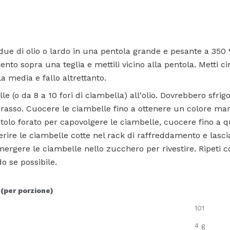
due di olio o lardo in una pentola grande e pesante a 350 °
nto sopra una teglia e mettili vicino alla pentola. Metti c
a media e fallo altrettanto.
le (o da 8 a 10 fori di ciambella) all'olio. Dovrebbero sf
grasso. Cuocere le ciambelle fino a ottenere un colore mar
olo forato per capovolgere le ciambelle, cuocere fino a q
rire le ciambelle cotte nel rack di raffreddamento e lasci
ergere le ciambelle nello zucchero per rivestire. Ripeti c
o se possibile.
 (per porzione)
101
4 g