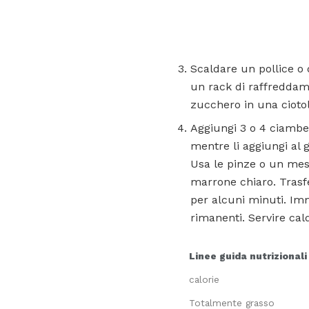
Scaldare un pollice o 
un rack di raffreddame
zucchero in una ciotol
Aggiungi 3 o 4 ciambel
mentre li aggiungi al 
Usa le pinze o un mest
marrone chiaro. Trasfe
per alcuni minuti. Imm
rimanenti. Servire cald
Linee guida nutrizionali
calorie
Totalmente grasso