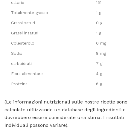
calorie
151
Totalmente grasso
1 g
Grassi saturi
0 g
Grassi insaturi
1 g
Colesterolo
0 mg
Sodio
8 mg
carboidrati
7 g
Fibra alimentare
4 g
Proteina
6 g
(Le informazioni nutrizionali sulle nostre ricette sono
calcolate utilizzando un database degli ingredienti e
dovrebbero essere considerate una stima. I risultati
individuali possono variare).