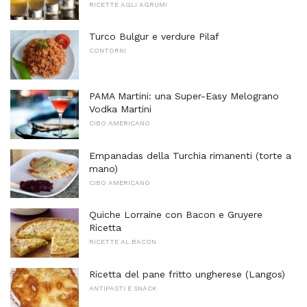
RICETTE AGLI AGRUMI
Turco Bulgur e verdure Pilaf
CONTORNI
PAMA Martini: una Super-Easy Melograno
Vodka Martini
CIBO AMERICANO
Empanadas della Turchia rimanenti (torte a
mano)
CIBO AMERICANO
Quiche Lorraine con Bacon e Gruyere
Ricetta
RICETTE AL BACON
Ricetta del pane fritto ungherese (Langos)
ANTIPASTI E SNACK