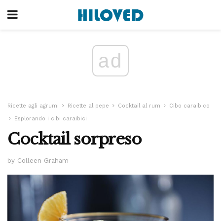
ad
Ricette agli agrumi
Ricette al pepe
Cocktail al rum
Cibo caraibico
Esplorando i cibi caraibici
Cocktail sorpreso
by Colleen Graham