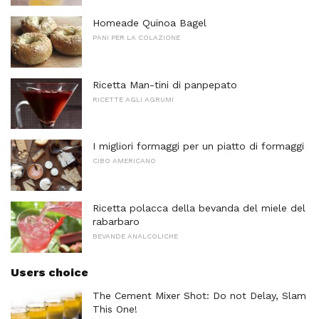
Homeade Quinoa Bagel
PANI PER LA COLAZIONE
Ricetta Man-tini di panpepato
RICETTE AGLI AGRUMI
I migliori formaggi per un piatto di formaggi
CIBO AMERICANO
Ricetta polacca della bevanda del miele del
rabarbaro
BEVANDE ANALCOLICHE
Users choice
The Cement Mixer Shot: Do not Delay, Slam
This One!