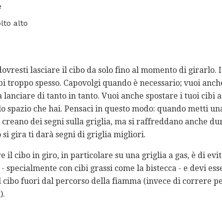
e
lto alto
dovresti lasciare il cibo da solo fino al momento di girarlo. 
bi troppo spesso. Capovolgi quando è necessario; vuoi anch
 lanciare di tanto in tanto. Vuoi anche spostare i tuoi cibi a
llo spazio che hai. Pensaci in questo modo: quando metti una
ra creano dei segni sulla griglia, ma si raffreddano anche du
i gira ti darà segni di griglia migliori.
 il cibo in giro, in particolare su una griglia a gas, è di ev
- specialmente con cibi grassi come la bistecca - e devi es
l cibo fuori dal percorso della fiamma (invece di correre pe
).