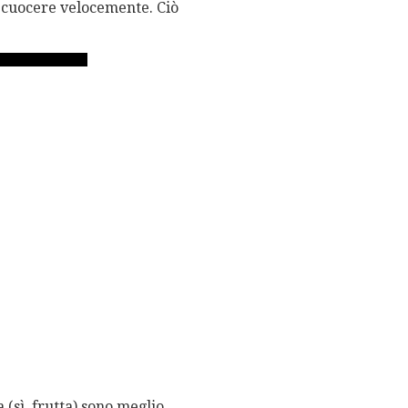
e cuocere velocemente. Ciò
a (sì, frutta) sono meglio