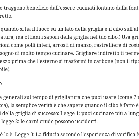
e traggono beneficio dall'essere cucinati lontano dalla fonte
retto.
ando si ha il fuoco su un lato della griglia e il cibo sull'alt
ura, ma ottieni i sapori della griglia nel tuo cibo.) Usa gri
oni come polli interi, arrosti di manzo, rastrelliere di costo
sogno di molto tempo cucinare. Grigliare indiretto ti perme
ezzo prima che l'esterno si trasformi in carbone (non il tip
ile).
o
a generali sul tempo di grigliatura che puoi usare (come 7 
cca), la semplice verità è che sapere quando il cibo è fatto è
i della griglia di successo: Legge 1: puoi cucinare più a lun
a legge 2: le carni crude possono ucciderti.
 lo è. Legge 3: La fiducia secondo l'esperienza di verifica 