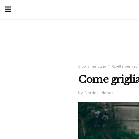
Cibo americano
Ricette per reg
Come grigli
by Derrick Riches