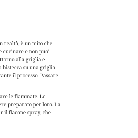
In realtà, è un mito che
e cucinare e non puoi
ttorno alla griglia e
 bistecca su una griglia
rante il processo. Passare
itare le fiammate. Le
sere preparato per loro. La
r il flacone spray, che