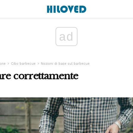
ad
ione
Cibo barbecue
Nozioni di base sul barbecue
are correttamente