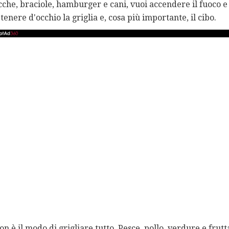
cche, braciole, hamburger e cani, vuoi accendere il fuoco 
tenere d'occhio la griglia e, cosa più importante, il cibo.
on è il modo di grigliare tutto. Pesce, pollo, verdure e frutt