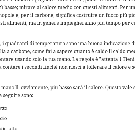
ù basse; mirare al calore medio con questi alimenti. Per un 
opole e, per il carbone, significa costruire un fuoco più pi
esti alimenti, ma in genere impiegheranno più tempo per cu
gas, i quadranti di temperatura sono una buona indicazione di
lia a carbone, come fai a sapere quanto è caldo il caldo med
tare usando solo la tua mano. La regola è "attenta"! Tien
 a contare i secondi finché non riesci a tollerare il calore e 
 mano lì, ovviamente, più basso sarà il calore. Questo vale si
a seguire sono:
otto
dio
dio-alto