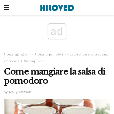
ad
Ricette agli agrumi
Ricette di pomodori
Nozioni di base sulla cucina
americana
Canning Food
Come mangiare la salsa di
pomodoro
by Molly Watson