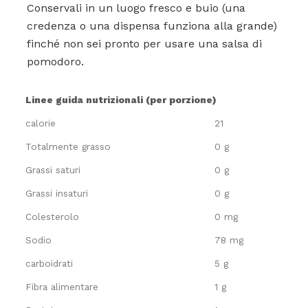
Conservali in un luogo fresco e buio (una
credenza o una dispensa funziona alla grande)
finché non sei pronto per usare una salsa di
pomodoro.
Linee guida nutrizionali (per porzione)
calorie
21
Totalmente grasso
0 g
Grassi saturi
0 g
Grassi insaturi
0 g
Colesterolo
0 mg
Sodio
78 mg
carboidrati
5 g
Fibra alimentare
1 g