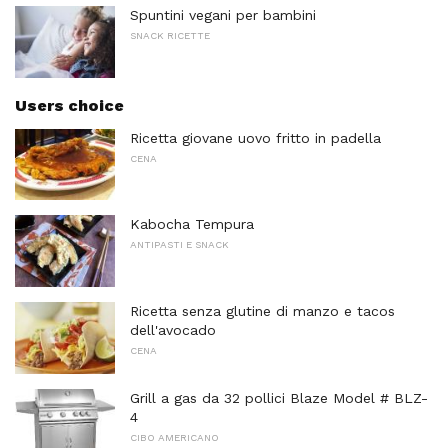
Spuntini vegani per bambini
SNACK RICETTE
Users choice
Ricetta giovane uovo fritto in padella
CENA
Kabocha Tempura
ANTIPASTI E SNACK
Ricetta senza glutine di manzo e tacos
dell'avocado
CENA
Grill a gas da 32 pollici Blaze Model # BLZ-
4
CIBO AMERICANO