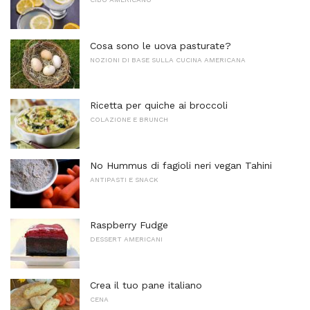
Cosa sono le uova pasturate?
NOZIONI DI BASE SULLA CUCINA AMERICANA
Ricetta per quiche ai broccoli
COLAZIONE E BRUNCH
No Hummus di fagioli neri vegan Tahini
ANTIPASTI E SNACK
Raspberry Fudge
DESSERT AMERICANI
Crea il tuo pane italiano
CENA