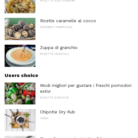
RICETTE AGLI AGRUMI
Ricette caramelle al cocco
DESSERT AMERICANI
Zuppa di granchio
RICETTE VEGETALI
Users choice
Modi migliori per gustare i freschi pomodori
estivi
RICETTE D'ESTATE
Chipotle Dry Rub
CENA