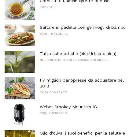
Come fare una vinaigrette di base
INSALATE
Saltare in padella con germogli di bambù
RICETTE VEGETALI
Tutto sulle ortiche (aka Urtica dioica)
NOZIONI DI BASE SULLA CUCINA AMERICANA
I 7 migliori panopresse da acquistare nel
2018
COSA COMPRARE
Weber Smokey Mountain 18
CIBO AMERICANO
Olio d'oliva: i suoi benefici per la salute e