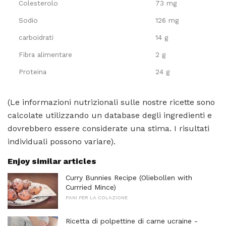
Colesterolo
73 mg
Sodio
126 mg
carboidrati
14 g
Fibra alimentare
2 g
Proteina
24 g
(Le informazioni nutrizionali sulle nostre ricette sono
calcolate utilizzando un database degli ingredienti e
dovrebbero essere considerate una stima. I risultati
individuali possono variare).
Enjoy similar articles
Curry Bunnies Recipe (Oliebollen with
Currried Mince)
PANI PER LA COLAZIONE
Ricetta di polpettine di carne ucraine -