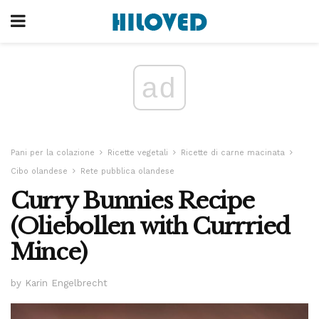
ad
Pani per la colazione
Ricette vegetali
Ricette di carne macinata
Cibo olandese
Rete pubblica olandese
Curry Bunnies Recipe
(Oliebollen with Currried
Mince)
by Karin Engelbrecht