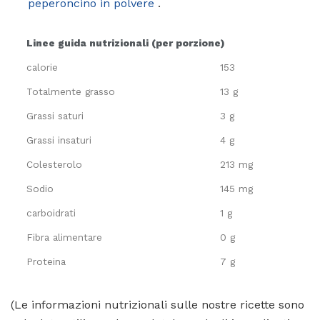
peperoncino in polvere
.
Linee guida nutrizionali (per porzione)
calorie
153
Totalmente grasso
13 g
Grassi saturi
3 g
Grassi insaturi
4 g
Colesterolo
213 mg
Sodio
145 mg
carboidrati
1 g
Fibra alimentare
0 g
Proteina
7 g
(Le informazioni nutrizionali sulle nostre ricette sono