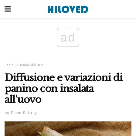
ad
Panini
Mains del sud
Diffusione e variazioni di
panino con insalata
all'uovo
by Diana Rattray