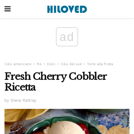
ad
Cibo americano
Pie
Dolci
Cibo del sud
Torte alla frutta
Fresh Cherry Cobbler
Ricetta
by Diana Rattray