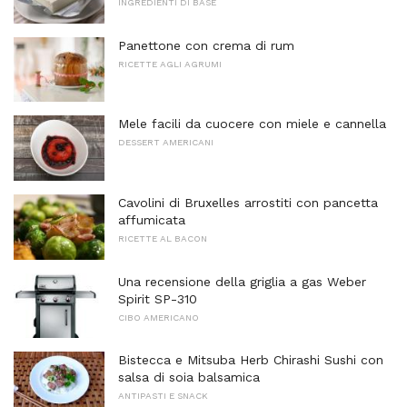
INGREDIENTI DI BASE
Panettone con crema di rum
RICETTE AGLI AGRUMI
Mele facili da cuocere con miele e cannella
DESSERT AMERICANI
Cavolini di Bruxelles arrostiti con pancetta
affumicata
RICETTE AL BACON
Una recensione della griglia a gas Weber
Spirit SP-310
CIBO AMERICANO
Bistecca e Mitsuba Herb Chirashi Sushi con
salsa di soia balsamica
ANTIPASTI E SNACK