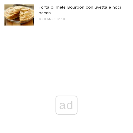
Torta di mele Bourbon con uvetta e noci
pecan
CIBO AMERICANO
ad