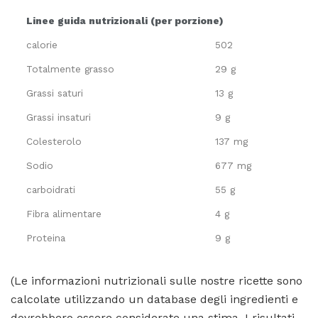
Linee guida nutrizionali (per porzione)
calorie
502
Totalmente grasso
29 g
Grassi saturi
13 g
Grassi insaturi
9 g
Colesterolo
137 mg
Sodio
677 mg
carboidrati
55 g
Fibra alimentare
4 g
Proteina
9 g
(Le informazioni nutrizionali sulle nostre ricette sono
calcolate utilizzando un database degli ingredienti e
dovrebbero essere considerate una stima. I risultati