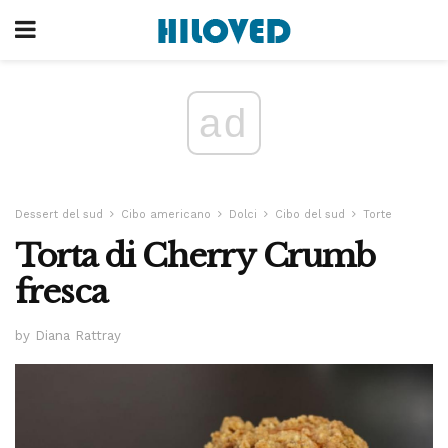
ad
Dessert del sud
Cibo americano
Dolci
Cibo del sud
Torte
Torta di Cherry Crumb
fresca
by Diana Rattray