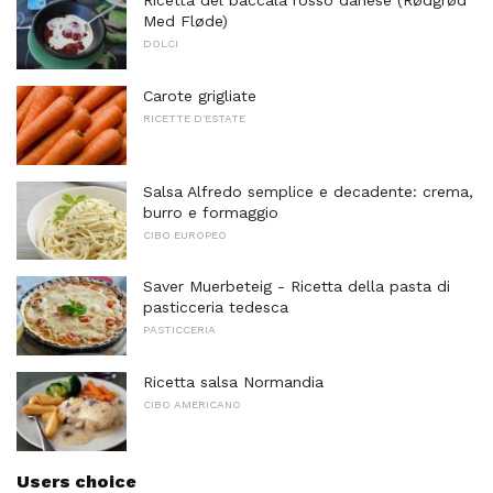
Ricetta del baccalà rosso danese (Rødgrød
Med Fløde)
DOLCI
Carote grigliate
RICETTE D'ESTATE
Salsa Alfredo semplice e decadente: crema,
burro e formaggio
CIBO EUROPEO
Saver Muerbeteig - Ricetta della pasta di
pasticceria tedesca
PASTICCERIA
Ricetta salsa Normandia
CIBO AMERICANO
Users choice