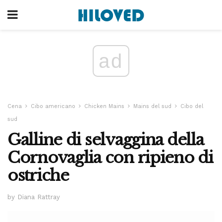
ad
Cena
Cibo americano
Chicken Mains
Mains del sud
Cibo del
sud
Galline di selvaggina della
Cornovaglia con ripieno di
ostriche
by Diana Rattray