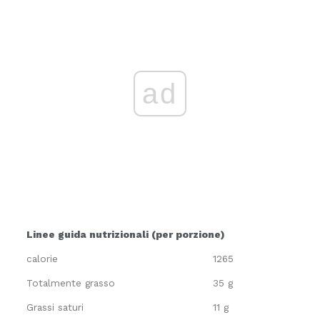
ad
Linee guida nutrizionali (per porzione)
calorie
1265
Totalmente grasso
35 g
Grassi saturi
11 g