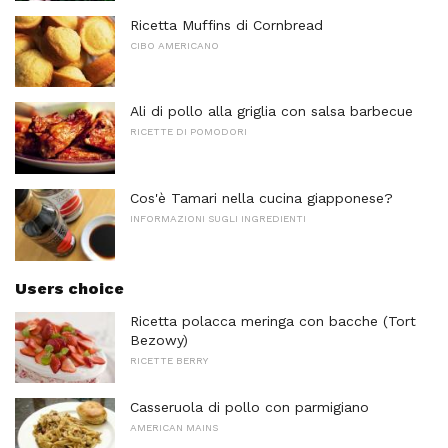
Ricetta Muffins di Cornbread
CIBO AMERICANO
Ali di pollo alla griglia con salsa barbecue
RICETTE DI POMODORI
Cos'è Tamari nella cucina giapponese?
INFORMAZIONI SUGLI INGREDIENTI
Users choice
Ricetta polacca meringa con bacche (Tort
Bezowy)
RICETTE BERRY
Casseruola di pollo con parmigiano
AMERICAN MAINS