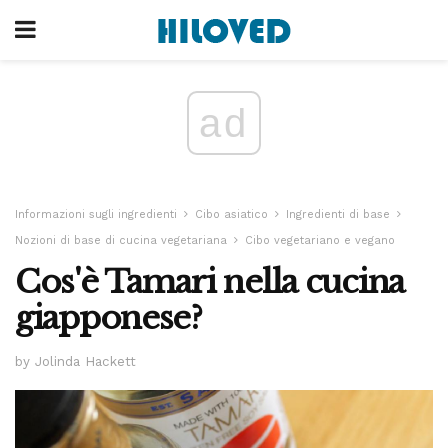
ad
Informazioni sugli ingredienti
Cibo asiatico
Ingredienti di base
Nozioni di base di cucina vegetariana
Cibo vegetariano e vegano
Cos'è Tamari nella cucina
giapponese?
by Jolinda Hackett