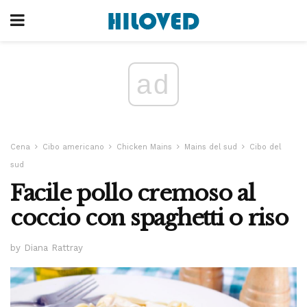
ad
Cena
Cibo americano
Chicken Mains
Mains del sud
Cibo del
sud
Facile pollo cremoso al
coccio con spaghetti o riso
by Diana Rattray