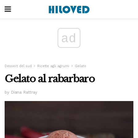
ad
Dessert del sud
Ricette agli agrumi
Gelato
Gelato al rabarbaro
by Diana Rattray