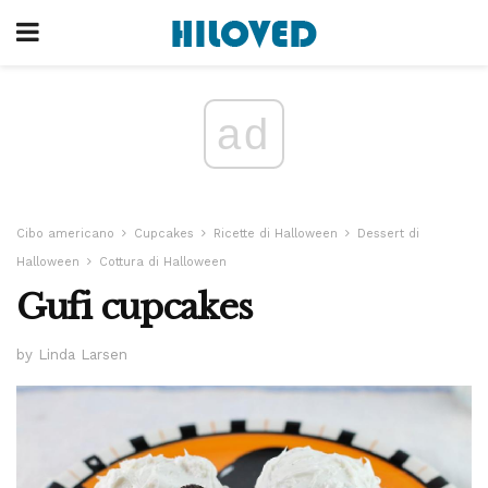
ad
Cibo americano
Cupcakes
Ricette di Halloween
Dessert di
Halloween
Cottura di Halloween
Gufi cupcakes
by Linda Larsen