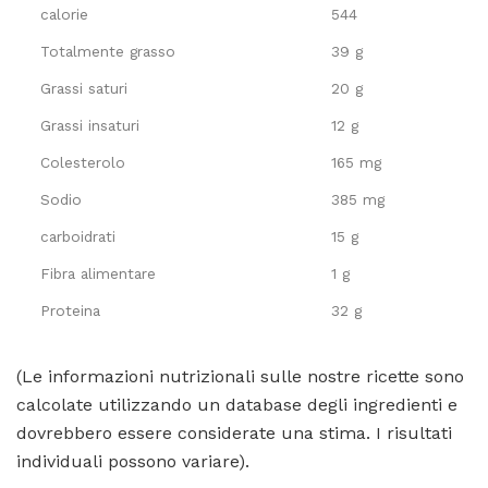
calorie
544
Totalmente grasso
39 g
Grassi saturi
20 g
Grassi insaturi
12 g
Colesterolo
165 mg
Sodio
385 mg
carboidrati
15 g
Fibra alimentare
1 g
Proteina
32 g
(Le informazioni nutrizionali sulle nostre ricette sono
calcolate utilizzando un database degli ingredienti e
dovrebbero essere considerate una stima. I risultati
individuali possono variare).