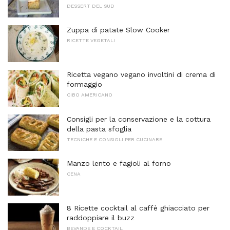
DESSERT DEL SUD
Zuppa di patate Slow Cooker
RICETTE VEGETALI
Ricetta vegano vegano involtini di crema di
formaggio
CIBO AMERICANO
Consigli per la conservazione e la cottura
della pasta sfoglia
TECNICHE E CONSIGLI PER CUCINARE
Manzo lento e fagioli al forno
CENA
8 Ricette cocktail al caffè ghiacciato per
raddoppiare il buzz
BEVANDE E COCKTAIL