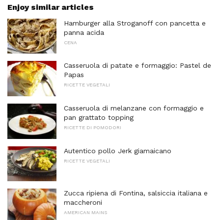
Enjoy similar articles
Hamburger alla Stroganoff con pancetta e
panna acida
CENA
Casseruola di patate e formaggio: Pastel de
Papas
RICETTE VEGETALI
Casseruola di melanzane con formaggio e
pan grattato topping
RICETTE DI POMODORI
Autentico pollo Jerk giamaicano
RICETTE VEGETALI
Zucca ripiena di Fontina, salsiccia italiana e
maccheroni
AMERICAN MAINS