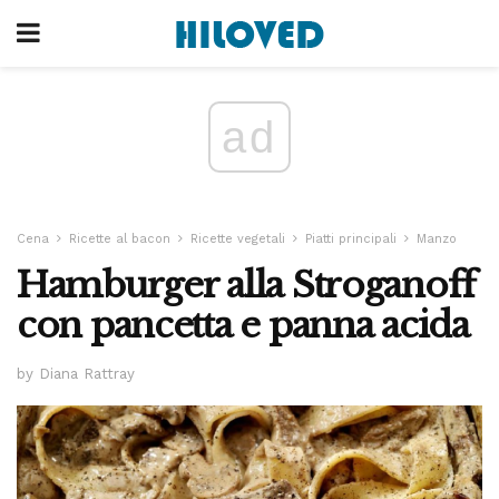
ad
Cena
Ricette al bacon
Ricette vegetali
Piatti principali
Manzo
Hamburger alla Stroganoff
con pancetta e panna acida
by Diana Rattray