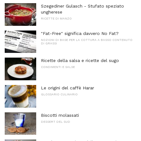
Szegediner Gulasch - Stufato speziato
ungherese
RICETTE DI MANZO
"Fat-Free" significa davvero No Fat?
NOZIONI DI BASE PER LA COTTURA A BASSO CONTENUTO
DI GRASSI
Ricette della salsa e ricette del sugo
CONDIMENTI E SALSE
Le origini del caffè Harar
GLOSSARIO CULINARIO
Biscotti molassati
DESSERT DEL SUD