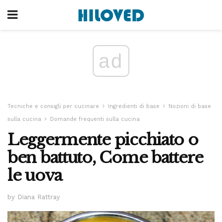
ad
Tecniche e consigli per cucinare
Ingredienti di base
Nozioni di base
sulla cucina
Domande frequenti sulla cucina
Leggermente picchiato o
ben battuto, Come battere
le uova
by Diana Rattray