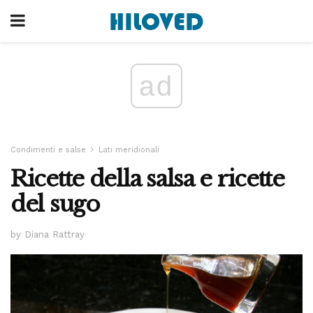
ad
Condimenti e salse
Lati meridionali
Ricette della salsa e ricette
del sugo
by Diana Rattray