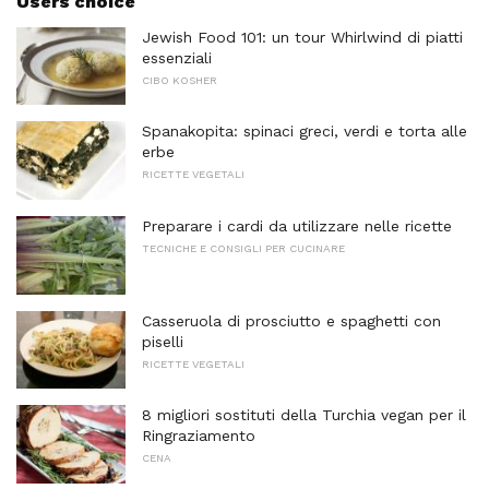
Users choice
Jewish Food 101: un tour Whirlwind di piatti
essenziali
CIBO KOSHER
Spanakopita: spinaci greci, verdi e torta alle
erbe
RICETTE VEGETALI
Preparare i cardi da utilizzare nelle ricette
TECNICHE E CONSIGLI PER CUCINARE
Casseruola di prosciutto e spaghetti con
piselli
RICETTE VEGETALI
8 migliori sostituti della Turchia vegan per il
Ringraziamento
CENA