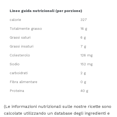
Linee guida nutrizionali (per porzione)
calorie
327
Totalmente grasso
16 g
Grassi saturi
6 g
Grassi insaturi
7 g
Colesterolo
126 mg
Sodio
152 mg
carboidrati
2 g
Fibra alimentare
0 g
Proteina
40 g
(Le informazioni nutrizionali sulle nostre ricette sono
calcolate utilizzando un database degli ingredienti e