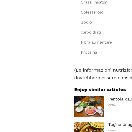
Grassi insaturi
Colesterolo
Sodio
carboidrati
Fibra alimentare
Proteina
(Le informazioni nutrizion
dovrebbero essere conside
Enjoy similar articles
Pentola cal
CENA
Tagine di a
CENA