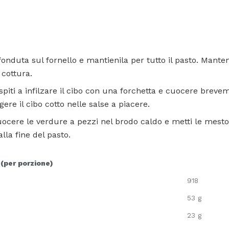
 fonduta sul fornello e mantienila per tutto il pasto. Mant
 cottura.
 ospiti a infilzare il cibo con una forchetta e cuocere brev
ere il cibo cotto nelle salse a piacere.
ocere le verdure a pezzi nel brodo caldo e metti le mestol
alla fine del pasto.
 (per porzione)
918
53 g
23 g