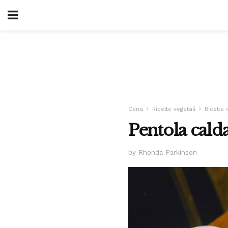
Cena
Ricette vegetali
Ricette 
Pentola cald
by Rhonda Parkinson