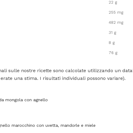
22 g
255 mg
482 mg
31 g
8 g
76 g
ali sulle nostre ricette sono calcolate utilizzando un data
rate una stima. I risultati individuali possono variare).
da mongola con agnello
gnello marocchino con uvetta, mandorle e miele