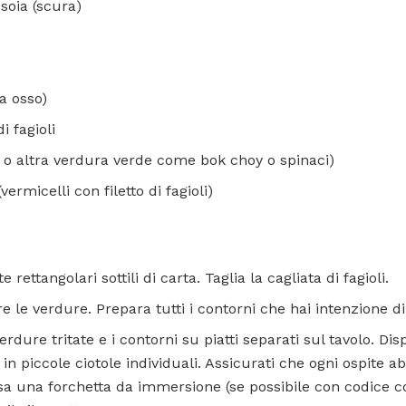
 soia (scura)
za osso)
i fagioli
e o altra verdura verde come bok choy o spinaci)
(vermicelli con filetto di fagioli)
e rettangolari sottili di carta. Taglia la cagliata di fagioli.
re le verdure. Prepara tutti i contorni che hai intenzione di
verdure tritate e i contorni su piatti separati sul tavolo. Dis
in piccole ciotole individuali. Assicurati che ogni ospite 
sa una forchetta da immersione (se possibile con codice co