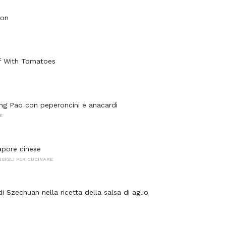
bon
f With Tomatoes
g Pao con peperoncini e anacardi
E
apore cinese
NSIGLI PER CUCINARE
 Szechuan nella ricetta della salsa di aglio