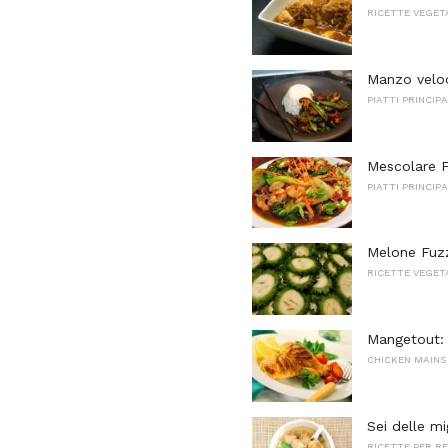
RICETTE VEGET
Manzo veloce
PIATTI PRINCIPA
Mescolare F
PIATTI PRINCIPA
Melone Fuzz
RICETTE VEGET
Mangetout: p
CHICKEN MAINS
Sei delle mi
RICETTE PER R