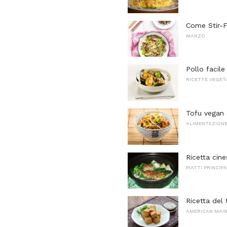
Come Stir-F
MANZO
Pollo facile
RICETTE VEGET
Tofu vegan
ALIMENTAZIONE
Ricetta cin
PIATTI PRINCIPA
Ricetta del 
AMERICAN MAI