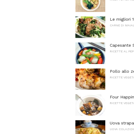
Le migliori 1
CARNE DI MAIA
Capesante S
RICETTE AL PEP
Pollo allo z
RICETTE VEGET
Four Happin
RICETTE VEGET
Uova strapa
UOVA COLAZIO