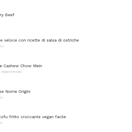
ry Beef
 e veloce con ricette di salsa di ostriche
ALI
 e Cashew Chow Mein
 VEGETARIANA
ese Nome Origini
LI
tofu fritto croccante vegan facile
NS