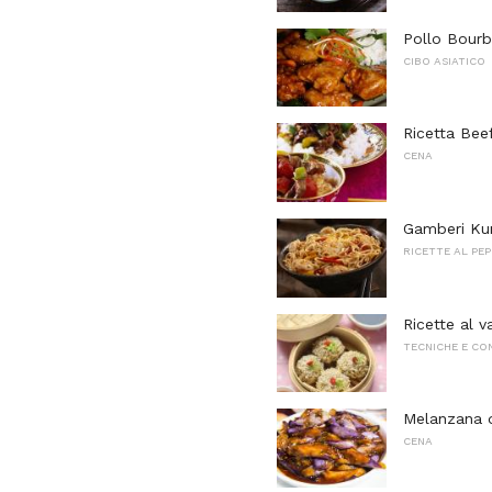
Pollo Bour
CIBO ASIATICO
Ricetta Bee
CENA
Gamberi Kun
RICETTE AL PEP
Ricette al v
TECNICHE E CO
Melanzana di
CENA