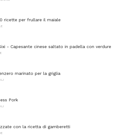
0 ricette per frullare il maiale
LE
ixi - Capesante cinese saltato in padella con verdure
E
enzero marinato per la griglia
ALI
ess Pork
ALI
zzate con la ricetta di gamberetti
NE