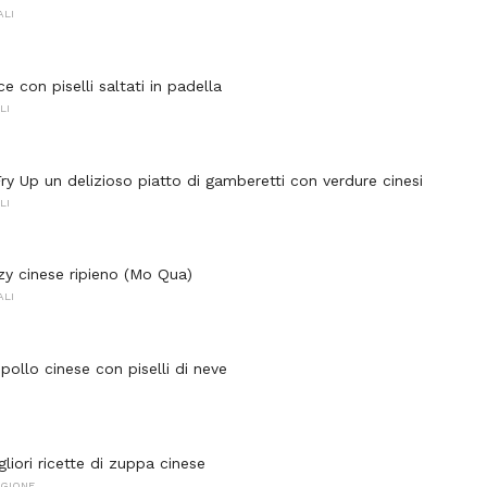
ALI
 con piselli saltati in padella
LI
ry Up un delizioso piatto di gamberetti con verdure cinesi
LI
y cinese ripieno (Mo Qua)
ALI
ollo cinese con piselli di neve
gliori ricette di zuppa cinese
EGIONE