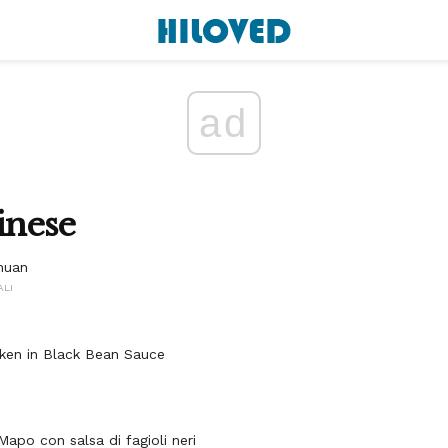
ad
inese
huan
ALI
cken in Black Bean Sauce
Mapo con salsa di fagioli neri