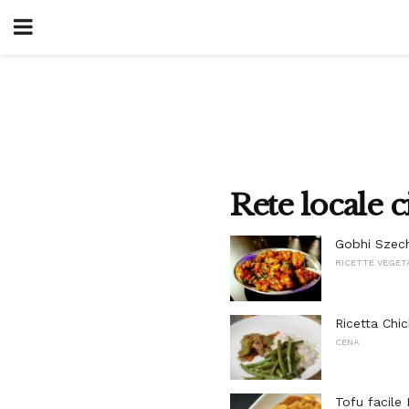
Rete locale c
Gobhi Szec
RICETTE VEGET
Ricetta Chi
CENA
Tofu facile 