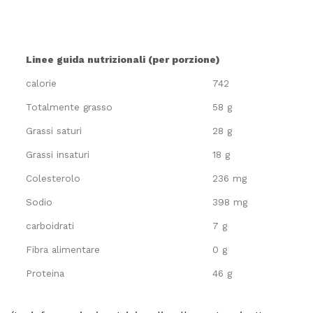
Linee guida nutrizionali (per porzione)
calorie
742
Totalmente grasso
58 g
Grassi saturi
28 g
Grassi insaturi
18 g
Colesterolo
236 mg
Sodio
398 mg
carboidrati
7 g
Fibra alimentare
0 g
Proteina
46 g