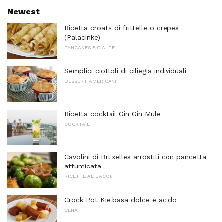
Newest
Ricetta croata di frittelle o crepes
(Palacinke)
PANCAKES E CIALDE
Semplici ciottoli di ciliegia individuali
DESSERT AMERICANI
Ricetta cocktail Gin Gin Mule
COCKTAIL
Cavolini di Bruxelles arrostiti con pancetta
affumicata
RICETTE AL BACON
Crock Pot Kielbasa dolce e acido
CENA