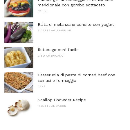
meridionale con gombo sottaceto
PANINI
Raita di melanzane condite con yogurt
RICETTE AGLI AGRUMI
Rutabaga purè facile
CIBO AMERICANO
Casseruola di pasta di corned beef con
spinaci e formaggio
CENA
Scallop Chowder Recipe
RICETTE AL BACON