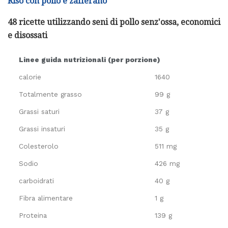
Riso con pollo e zafferano
48 ricette utilizzando seni di pollo senz'ossa, economici
e disossati
Linee guida nutrizionali (per porzione)
calorie
1640
Totalmente grasso
99 g
Grassi saturi
37 g
Grassi insaturi
35 g
Colesterolo
511 mg
Sodio
426 mg
carboidrati
40 g
Fibra alimentare
1 g
Proteina
139 g