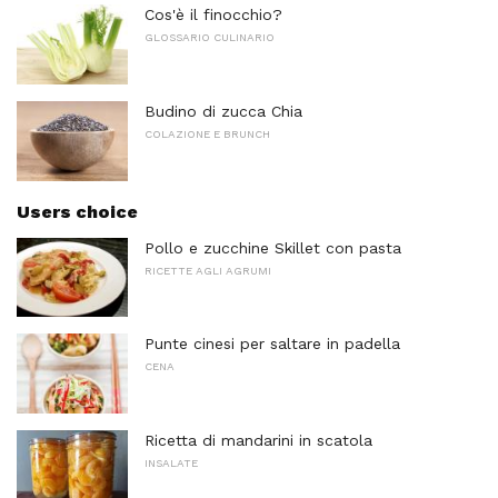
Cos'è il finocchio?
GLOSSARIO CULINARIO
Budino di zucca Chia
COLAZIONE E BRUNCH
Users choice
Pollo e zucchine Skillet con pasta
RICETTE AGLI AGRUMI
Punte cinesi per saltare in padella
CENA
Ricetta di mandarini in scatola
INSALATE