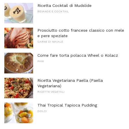
Ricetta Cocktail di Mudslide
BEVANDE E COCKTAIL
Prosciutto cotto francese classico con mele
e pere speziate
CARNE DI MAIALE
Come fare torta polacca Wheel o Kolacz
PANI
Ricetta Vegetariana Paella (Paella
Vegetariana)
RICETTE VEGETALI
Thai Tropical Tapioca Pudding
DOLCI