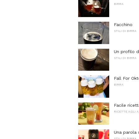
BIRRA
Facchino
STILI DI BIRRA
Un profilo d
STILI DI BIRRA
Fall For Okt
BIRRA
Facile ricet
RICETTE AGLI 
Una parola s
STILI DI BIRRA