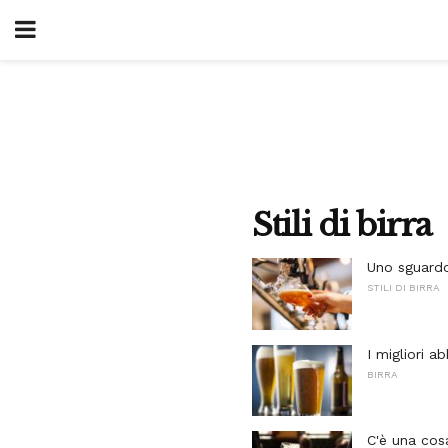
Stili di birra
Uno sguardo 
STILI DI BIRRA
I migliori a
BIRRA
C'è una cos