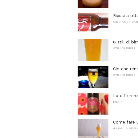
Riesci a ott
CIBO AMERICA
6 stili di b
STILI DI BIRRA
Ciò che rend
STILI DI BIRRA
La differen
BIRRA
Come fare 
4 LUGLIO BEVA