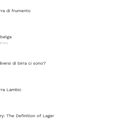
irra di frumento
a belga
KTAIL
diversi di birra ci sono?
irra Lambic
y: ​​The Definition of Lager