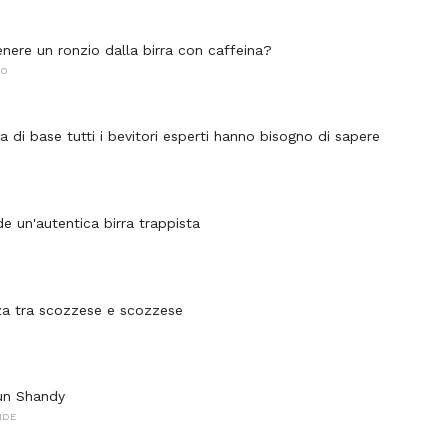
enere un ronzio dalla birra con caffeina?
NO
irra di base tutti i bevitori esperti hanno bisogno di sapere
e un'autentica birra trappista
za tra scozzese e scozzese
un Shandy
NDE