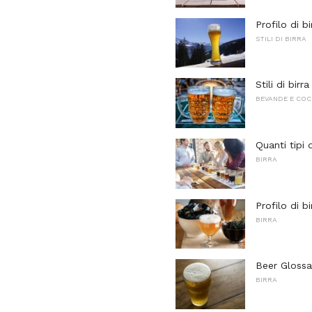
Profilo di b
STILI DI BIRRA
Stili di birr
BEVANDE E COC
Quanti tipi 
BIRRA
Profilo di b
BIRRA
Beer Glossar
BIRRA