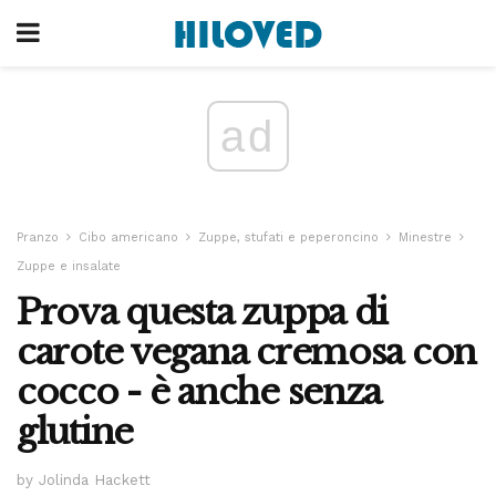
ad
Pranzo
Cibo americano
Zuppe, stufati e peperoncino
Minestre
Zuppe e insalate
Prova questa zuppa di
carote vegana cremosa con
cocco - è anche senza
glutine
by Jolinda Hackett