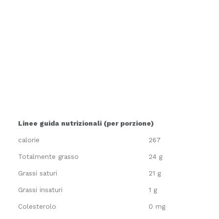
Linee guida nutrizionali (per porzione)
calorie
267
Totalmente grasso
24 g
Grassi saturi
21 g
Grassi insaturi
1 g
Colesterolo
0 mg