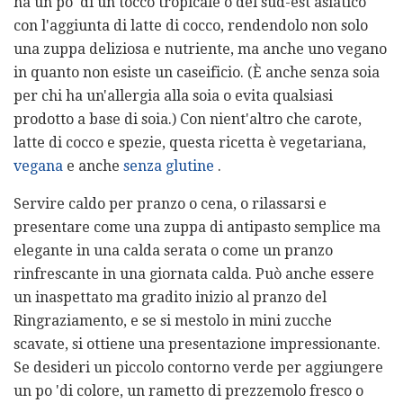
ha un po 'di un tocco tropicale o del sud-est asiatico
con l'aggiunta di latte di cocco, rendendolo non solo
una zuppa deliziosa e nutriente, ma anche uno vegano
in quanto non esiste un caseificio. (È anche senza soia
per chi ha un'allergia alla soia o evita qualsiasi
prodotto a base di soia.) Con nient'altro che carote,
latte di cocco e spezie, questa ricetta è vegetariana,
vegana
e anche
senza glutine
.
Servire caldo per pranzo o cena, o rilassarsi e
presentare come una zuppa di antipasto semplice ma
elegante in una calda serata o come un pranzo
rinfrescante in una giornata calda. Può anche essere
un inaspettato ma gradito inizio al pranzo del
Ringraziamento, e se si mestolo in mini zucche
scavate, si ottiene una presentazione impressionante.
Se desideri un piccolo contorno verde per aggiungere
un po 'di colore, un rametto di prezzemolo fresco o