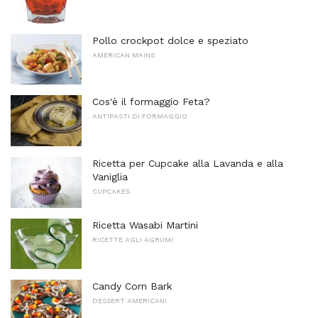
Pollo crockpot dolce e speziato
AMERICAN MAINS
Cos'è il formaggio Feta?
ANTIPASTI DI FORMAGGIO
Ricetta per Cupcake alla Lavanda e alla
Vaniglia
CUPCAKES
Ricetta Wasabi Martini
RICETTE AGLI AGRUMI
Candy Corn Bark
DESSERT AMERICANI