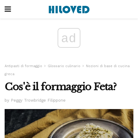
ad
Antipasti di formaggio
Glossario culinario
Nozioni di base di cucina
greca
Cos'è il formaggio Feta?
by Peggy Trowbridge Filippone