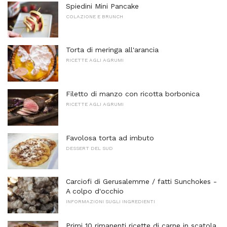
Spiedini Mini Pancake
COLAZIONE E BRUNCH
Torta di meringa all'arancia
RICETTE AGLI AGRUMI
Filetto di manzo con ricotta borbonica
RICETTE AGLI AGRUMI
Favolosa torta ad imbuto
DESSERT DEL SUD
Carciofi di Gerusalemme / fatti Sunchokes -
A colpo d'occhio
INFORMAZIONI SUGLI INGREDIENTI
Primi 10 rimanenti ricette di carne in scatola