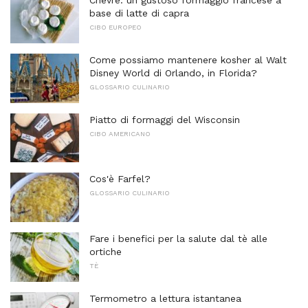
Chèvre: un gustoso formaggio francese a
base di latte di capra
CIBO EUROPEO
Come possiamo mantenere kosher al Walt
Disney World di Orlando, in Florida?
GLOSSARIO CULINARIO
Piatto di formaggi del Wisconsin
CIBO AMERICANO
Cos'è Farfel?
GLOSSARIO CULINARIO
Fare i benefici per la salute dal tè alle
ortiche
TÈ
Termometro a lettura istantanea