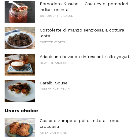
Pomodoro Kasundi - Chutney di pomodori
indiani orientali
CONDIMENTI E SALSE
Costolette di manzo senz'ossa a cottura
lenta
RICETTE VEGETALI
Ariani: una bevanda rinfrescante allo yogurt
BEVANDE ANALCOLICHE
Caraibi Souse
INGREDIENTI ETNICI
Users choice
Cosce o zampe di pollo fritto al forno
croccanti
AMERICAN MAINS