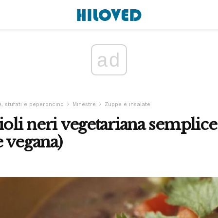
ad
, stufati e peperoncino
Minestre
Zuppe e insalate
ioli neri vegetariana semplice
 vegana)