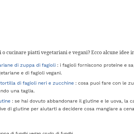
li o cucinare piatti vegetariani e vegani? Ecco alcune idee in
ariane di zuppa di fagioli
: i fagioli forniscono proteine ​​e 
tariane e di fagioli vegani.
tortilla di fagioli neri e zucchine
: cosa puoi fare con le z
dando una taglia.
utine
: se hai dovuto abbandonare il glutine e le uova, la ca
ve di glutine per aiutarti a decidere cosa mangiare a cena
zuppa di funghi vegan crudo di funghi