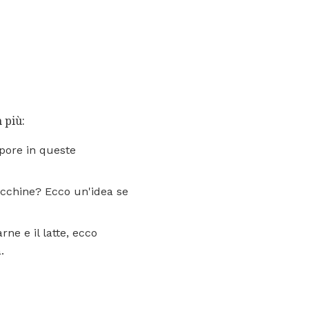
 più:
sapore in queste
ucchine? Ecco un'idea se
rne e il latte, ecco
.