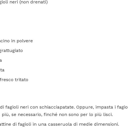
gioli neri (non drenati)
cino in polvere
grattugiato
a
ata
fresco tritato
di fagioli neri con schiacciapatate. Oppure, impasta i fagio
più, se necessario, finché non sono per lo più lisci.
ttine di fagioli in una casseruola di medie dimensioni.