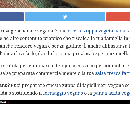
eri vegetariana e vegana è una
ricetta zuppa vegetariana
fa
e ad alto contenuto proteico che riscalda la tua famiglia i
i anche rendere vegan e senza glutine. È anche abbastanza f
ell'aiutarla a farlo, dando loro una preziosa esperienza nell
 in scatola per eliminare il tempo necessario per ammollare 
la salsa preparata commercialmente o la tua
salsa fresca fat
gano?
Puoi preparare questa zuppa di fagioli neri vegana 
ida o sostituendo il
formaggio
vegano
o la
panna acida veg