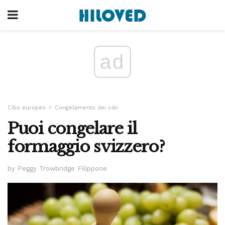
ad
Cibo europeo
Congelamento dei cibi
Puoi congelare il
formaggio svizzero?
by Peggy Trowbridge Filippone