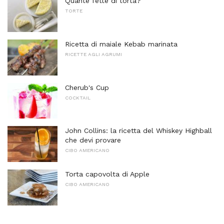
Quante fette di torta?
TORTE
Ricetta di maiale Kebab marinata
RICETTE AGLI AGRUMI
Cherub's Cup
COCKTAIL
John Collins: la ricetta del Whiskey Highball
che devi provare
CIBO AMERICANO
Torta capovolta di Apple
CIBO AMERICANO