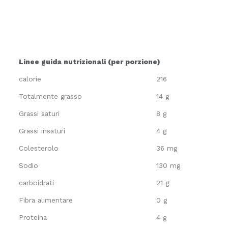
Linee guida nutrizionali (per porzione)
calorie
216
Totalmente grasso
14 g
Grassi saturi
8 g
Grassi insaturi
4 g
Colesterolo
36 mg
Sodio
130 mg
carboidrati
21 g
Fibra alimentare
0 g
Proteina
4 g