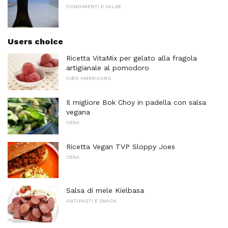
CONDIMENTI E SALSE
Users choice
Ricetta VitaMix per gelato alla fragola
artigianale al pomodoro
CIBO AMERICANO
Il migliore Bok Choy in padella con salsa
vegana
CENA
Ricetta Vegan TVP Sloppy Joes
CENA
Salsa di mele Kielbasa
ANTIPASTI E SNACK