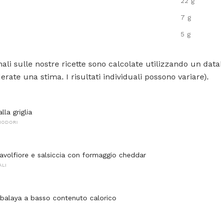
22 g
7 g
5 g
ali sulle nostre ricette sono calcolate utilizzando un data
rate una stima. I risultati individuali possono variare).
lla griglia
MODORI
cavolfiore e salsiccia con formaggio cheddar
ALI
balaya a basso contenuto calorico