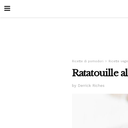
Ricette di pomodori
Ricette vege
Ratatouille al
by Derrick Riches