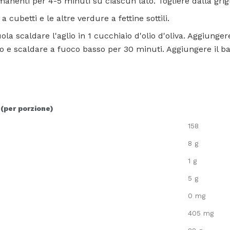
anenti per 4-5 minuti su ciascun lato. Togliere dalla grigl
 cubetti e le altre verdure a fettine sottili.
a scaldare l'aglio in 1 cucchiaio d'olio d'oliva. Aggiunger
sco e scaldare a fuoco basso per 30 minuti. Aggiungere il b
 (per porzione)
158
8 g
1 g
5 g
0 mg
405 mg