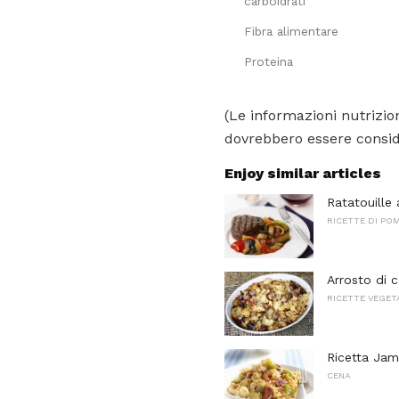
carboidrati
Fibra alimentare
Proteina
(Le informazioni nutrizion
dovrebbero essere conside
Enjoy similar articles
Ratatouille a
RICETTE DI PO
Arrosto di 
RICETTE VEGET
Ricetta Jam
CENA