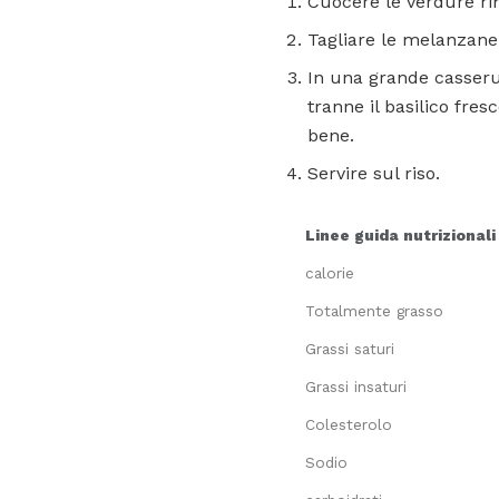
Cuocere le verdure rim
Tagliare le melanzane a
In una grande casseruol
tranne il basilico fre
bene.
Servire sul riso.
Linee guida nutrizionali
calorie
Totalmente grasso
Grassi saturi
Grassi insaturi
Colesterolo
Sodio