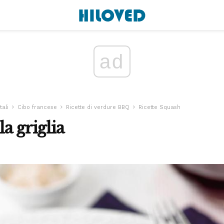
ad
tali
Cibo francese
Ricette di verdure BBQ
Ricette Squash
la griglia