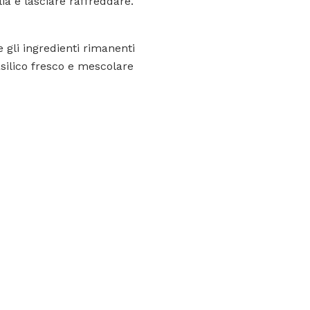
ia e lasciare raffreddare.
e gli ingredienti rimanenti
asilico fresco e mescolare