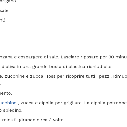
 origano
 sale
ml)
nzana e cospargere di sale. Lasciare riposare per 30 minut
o d'oliva in una grande busta di plastica richiudibile.
zucchine e zucca. Toss per ricoprire tutti i pezzi. Rimuo
.
mento.
ucchine
, zucca e cipolla per grigliare. La cipolla potrebbe
o spiedino.
2 minuti, girando circa 3 volte.