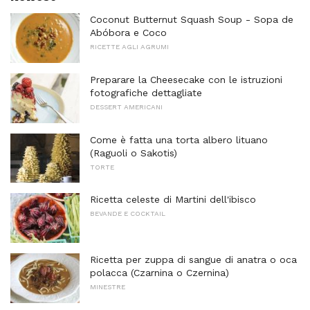
Coconut Butternut Squash Soup - Sopa de
Abóbora e Coco
RICETTE AGLI AGRUMI
Preparare la Cheesecake con le istruzioni
fotografiche dettagliate
DESSERT AMERICANI
Come è fatta una torta albero lituano
(Raguoli o Sakotis)
TORTE
Ricetta celeste di Martini dell'ibisco
BEVANDE E COCKTAIL
Ricetta per zuppa di sangue di anatra o oca
polacca (Czarnina o Czernina)
MINESTRE