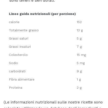
sono teneri e ben dorati.
Linee guida nutrizionali (per porzione)
calorie
152
Totalmente grasso
13 g
Grassi saturi
5 g
Grassi insaturi
7 g
Colesterolo
15 mg
Sodio
5 mg
carboidrati
9 g
Fibra alimentare
1 g
Proteina
2 g
(Le informazioni nutrizionali sulle nostre ricette sono