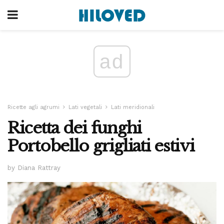
ad
Ricette agli agrumi
Lati vegetali
Lati meridionali
Ricetta dei funghi
Portobello grigliati estivi
by Diana Rattray