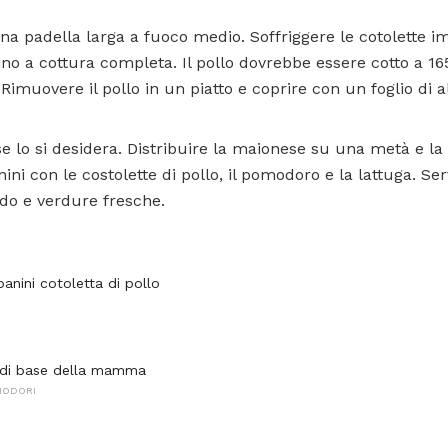
 una padella larga a fuoco medio. Soffriggere le cotolette 
ino a cottura completa. Il pollo dovrebbe essere cotto a 165
Rimuovere il pollo in un piatto e coprire con un foglio di a
 se lo si desidera. Distribuire la maionese su una metà e l
ini con le costolette di pollo, il pomodoro e la lattuga. Servi
ldo e verdure fresche.
panini cotoletta di pollo
 di base della mamma
MODORI