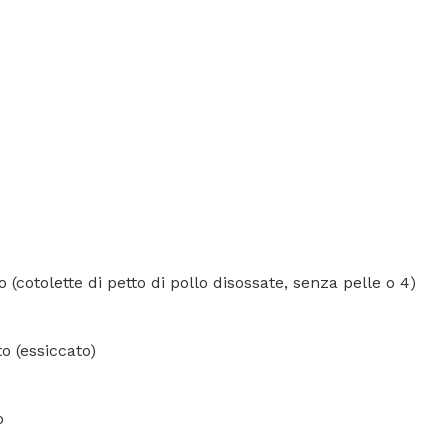
o (cotolette di petto di pollo disossate, senza pelle o 4)
o (essiccato)
o