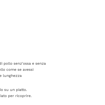
 di pollo senz'ossa e senza
pollo come se avessi
a e lunghezza
io su un piatto.
ato per ricoprire.