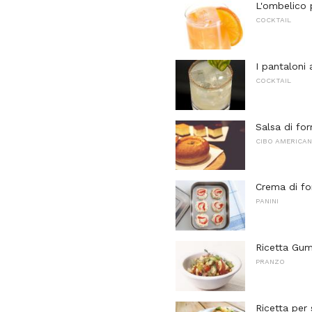
L'ombelico 
COCKTAIL
I pantaloni 
COCKTAIL
Salsa di fo
CIBO AMERICA
Crema di fo
PANINI
Ricetta Gum
PRANZO
Ricetta per