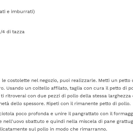
ti e imburrati)
/4 di tazza
 le costolette nel negozio, puoi realizzarle. Metti un petto
ro. Usando un coltello affilato, taglia con cura il petto di 
ì ti ritroverai con due pezzi di pollo della stessa larghezz
 metà dello spessore. Ripeti con il rimanente petto di pollo.
ciotola poco profonda e unire il pangrattato con il formagg
 nell'uovo sbattuto e quindi nella miscela di pane grattugi
elicatamente sul pollo in modo che rimarranno.