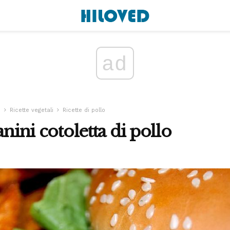
ad
o
Ricette vegetali
Ricette di pollo
anini cotoletta di pollo