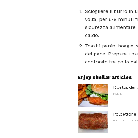
Sciogliere il burro in
volta, per 6-9 minuti f
sicurezza alimentare. 
caldo.
Toast i panini hoagie,
del pane. Prepara i pan
contrasto tra pollo ca
Enjoy similar articles
Ricetta dei 
PANINI
Polpettone
RICETTE DI PO