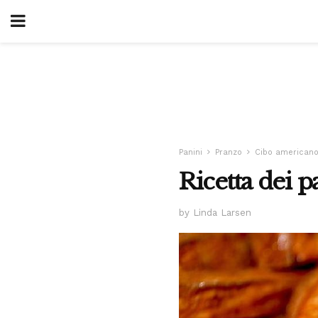
Panini
Pranzo
Cibo american
Ricetta dei p
by Linda Larsen