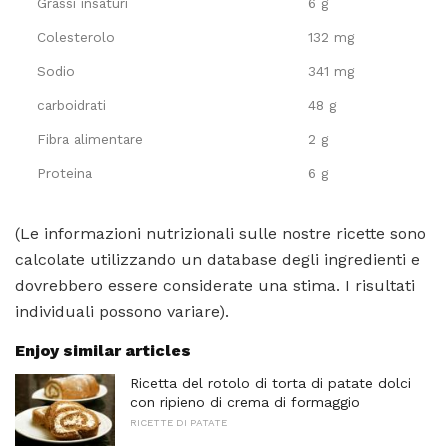
Grassi insaturi
6 g
Colesterolo
132 mg
Sodio
341 mg
carboidrati
48 g
Fibra alimentare
2 g
Proteina
6 g
(Le informazioni nutrizionali sulle nostre ricette sono
calcolate utilizzando un database degli ingredienti e
dovrebbero essere considerate una stima. I risultati
individuali possono variare).
Enjoy similar articles
Ricetta del rotolo di torta di patate dolci
con ripieno di crema di formaggio
RICETTE DI PATATE