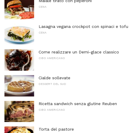
Maiale tirato con peperoni
CENA
Lasagna vegana crockpot con spinaci e tofu
CENA
Come realizzare un Demi-glace classico
CIBO AMERICANO
Cialde sollevate
DESSERT DEL SUD
Ricetta sandwich senza glutine Reuben
CIBO AMERICANO
Torta del pastore