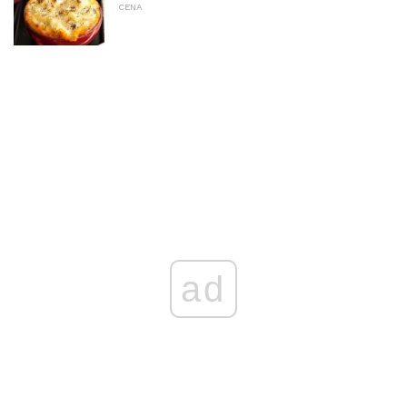
CENA
ad