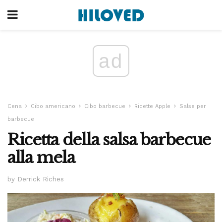
ad
Cena
Cibo americano
Cibo barbecue
Ricette Apple
Salse per
barbecue
Ricetta della salsa barbecue
alla mela
by Derrick Riches