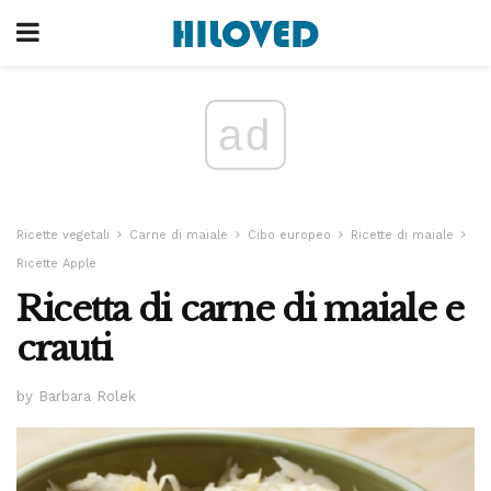
ad
Ricette vegetali
Carne di maiale
Cibo europeo
Ricette di maiale
Ricette Apple
Ricetta di carne di maiale e
crauti
by Barbara Rolek