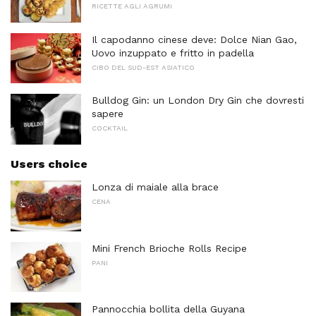
RICETTE AGLI AGRUMI
Il capodanno cinese deve: Dolce Nian Gao,
Uovo inzuppato e fritto in padella
CIBO DEL SUD-EST ASIATICO
Bulldog Gin: un London Dry Gin che dovresti
sapere
COCKTAIL
Users choice
Lonza di maiale alla brace
CENA
Mini French Brioche Rolls Recipe
PANI
Pannocchia bollita della Guyana