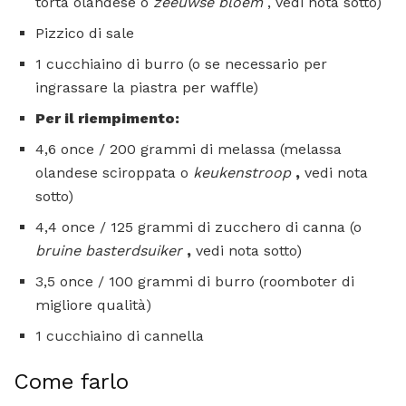
torta olandese o
zeeuwse bloem
, vedi nota sotto)
Pizzico di sale
1 cucchiaino di burro (o se necessario per
ingrassare la piastra per waffle)
Per il riempimento:
4,6 once / 200 grammi di melassa (melassa
olandese sciroppata o
keukenstroop
,
vedi nota
sotto)
4,4 once / 125 grammi di zucchero di canna (o
bruine
basterdsuiker
,
vedi nota sotto)
3,5 once / 100 grammi di burro (roomboter di
migliore qualità)
1 cucchiaino di cannella
Come farlo