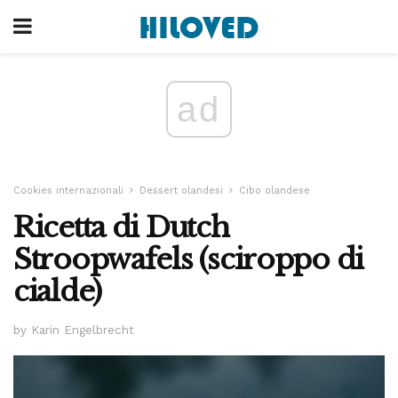
ad
Cookies internazionali
Dessert olandesi
Cibo olandese
Ricetta di Dutch
Stroopwafels (sciroppo di
cialde)
by Karin Engelbrecht