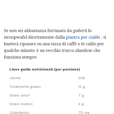
Se non sei abbastanza fortunato da goderti lo
stroopwafel direttamente dalla
piastra per cialde
, ti
basterà riposare su una tazza di caffè o tè caldo per
qualche minuto: è un vecchio trucco olandese che
funziona sempre.
Linee guida nutrizionali (per porzione)
calorie
208
Totalmente grasso
12 g
Grassi saturi
7 g
Grassi insaturi
4 g
Colesterolo
70 mg