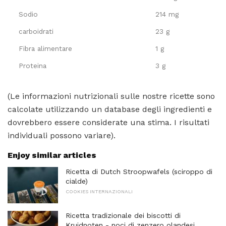
Sodio
214 mg
carboidrati
23 g
Fibra alimentare
1 g
Proteina
3 g
(Le informazioni nutrizionali sulle nostre ricette sono
calcolate utilizzando un database degli ingredienti e
dovrebbero essere considerate una stima. I risultati
individuali possono variare).
Enjoy similar articles
Ricetta di Dutch Stroopwafels (sciroppo di
cialde)
COOKIES INTERNAZIONALI
Ricetta tradizionale dei biscotti di
Kruidnoten - noci di zenzero olandesi