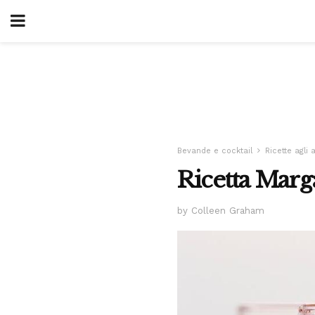
Bevande e cocktail
Ricette agli
Ricetta Marg
by Colleen Graham