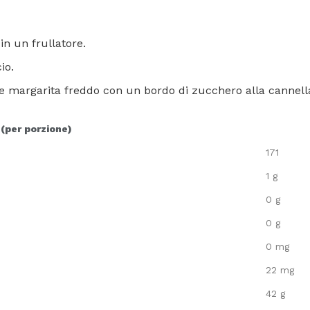
 in un frullatore.
io.
re margarita freddo con un bordo di zucchero alla cannell
 (per porzione)
171
1 g
0 g
0 g
0 mg
22 mg
42 g