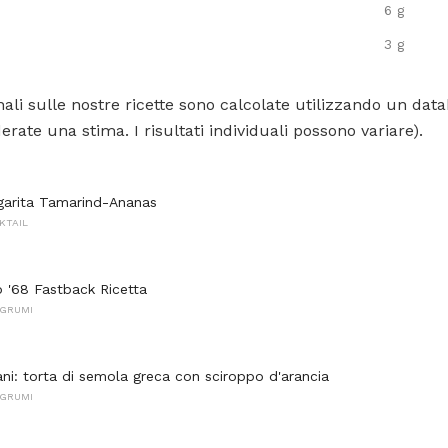
6 g
3 g
ali sulle nostre ricette sono calcolate utilizzando un data
rate una stima. I risultati individuali possono variare).
garita Tamarind-Ananas
KTAIL
p '68 Fastback Ricetta
AGRUMI
ani: torta di semola greca con sciroppo d'arancia
AGRUMI