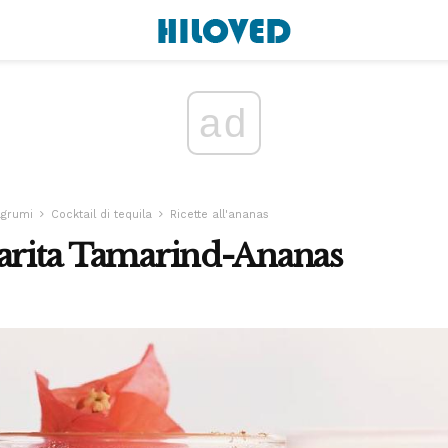
ad
 agrumi
Cocktail di tequila
Ricette all'ananas
arita Tamarind-Ananas