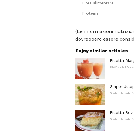
Fibra alimentare
Proteina
(Le informazioni nutrizion
dovrebbero essere conside
Enjoy similar articles
Ricetta Mar
BEVANDE E COC
Ginger Jule
RICETTE AGLI 
Ricetta Rev
RICETTE AGLI 