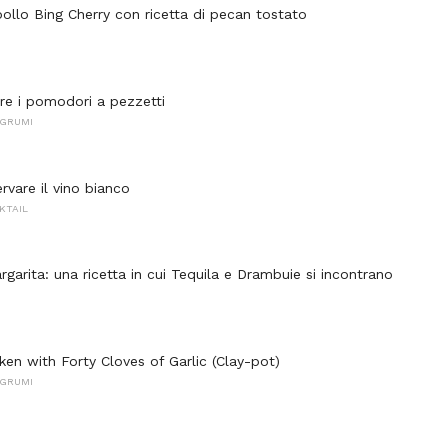
pollo Bing Cherry con ricetta di pecan tostato
re i pomodori a pezzetti
AGRUMI
vare il vino bianco
KTAIL
garita: una ricetta in cui Tequila e Drambuie si incontrano
ken with Forty Cloves of Garlic (Clay-pot)
AGRUMI