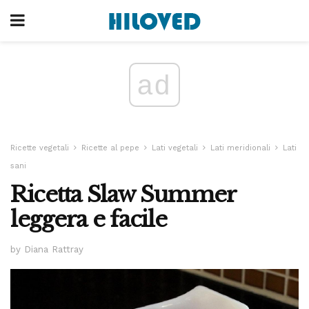
ad
Ricette vegetali
Ricette al pepe
Lati vegetali
Lati meridionali
Lati
sani
Ricetta Slaw Summer
leggera e facile
by Diana Rattray