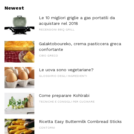
Newest
Le 10 migliori griglie a gas portatili da
acquistare nel 2018
RECENSIONI BBQ GRILL
Galaktoboureko, crema pasticcera greca
confortante
CIBO GRECO
Le uova sono vegetariane?
GLOSSARIO DEGLI INGREDIENTI
Come preparare Kohlrabi
TECNICHE E CONSIGLI PER CUCINARE
Ricetta Easy Buttermilk Cornbread Sticks
CONTORNI