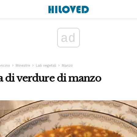
ad
oncino
Minestre
Lati vegetali
Manzo
a di verdure di manzo