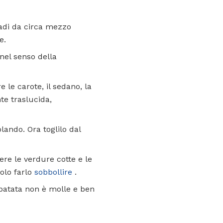
 dadi da circa mezzo
e.
 nel senso della
 le carote, il sedano, la
nte traslucida,
ando. Ora toglilo dal
ere le verdure cotte e le
solo farlo
sobbollire
.
 patata non è molle e ben