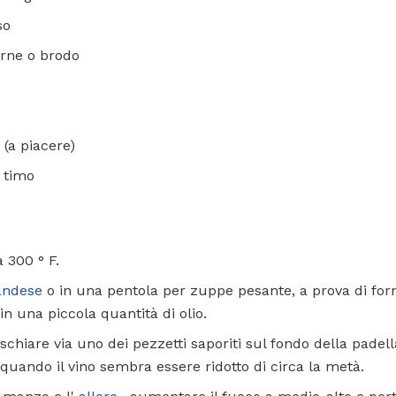
so
arne o brodo
 (a piacere)
i timo
a 300 ° F.
andese
o in una pentola per zuppe pesante, a prova di forn
o in una piccola quantità di olio.
aschiare via uno dei pezzetti saporiti sul fondo della padel
quando il vino sembra essere ridotto di circa la metà.