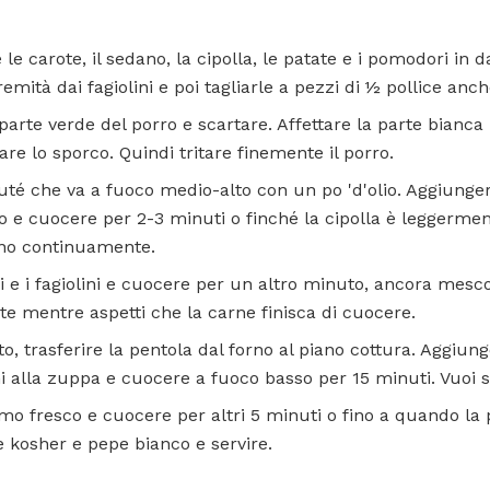
 le carote, il sedano, la cipolla, le patate e i pomodori in
tremità dai fagiolini e poi tagliarle a pezzi di ½ pollice anch
 parte verde del porro e scartare. Affettare la parte bianca
re lo sporco. Quindi tritare finemente il porro.
té che va a fuoco medio-alto con un po 'd'olio. Aggiungere
orro e cuocere per 2-3 minuti o finché la cipolla è leggerme
no continuamente.
e i fagiolini e cuocere per un altro minuto, ancora mescol
te mentre aspetti che la carne finisca di cuocere.
o, trasferire la pentola dal forno al piano cottura. Aggiung
ni alla zuppa e cuocere a fuoco basso per 15 minuti. Vuoi 
imo fresco e cuocere per altri 5 minuti o fino a quando la
e kosher e pepe bianco e servire.