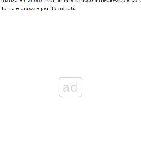
i manzo e l'
alloro
, aumentare il fuoco a medio-alto e port
l forno e brasare per 45 minuti.
ad