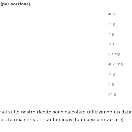
 (per porzione)
485
21 g
7 g
11 g
98 mg
467 mg
31 g
5 g
37 g
ali sulle nostre ricette sono calcolate utilizzando un data
rate una stima. I risultati individuali possono variare).