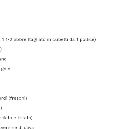
1/2 libbre (tagliato in cubetti da 1 pollice)
)
ano
 gold
erdi (freschi)
)
ciato e tritato)
avergine di oliva