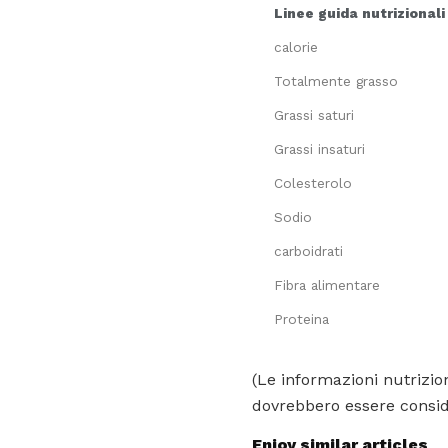
Linee guida nutrizionali
calorie
Totalmente grasso
Grassi saturi
Grassi insaturi
Colesterolo
Sodio
carboidrati
Fibra alimentare
Proteina
(Le informazioni nutrizion
dovrebbero essere conside
Enjoy similar articles