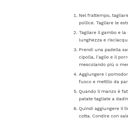
Nel frattempo, tagliare
pollice. Tagliare le es
Tagliare il gambo e la
lunghezza e risciacqua
Prendi una padella sau
cipolla, l'aglio e il p
mescolando più o me
Aggiungere i pomodori 
fuoco e mettilo da par
Quando il manzo è fatt
patate tagliate a dadi
Quindi aggiungere il t
cotta. Condire con sal