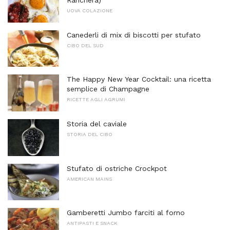
Ranchera)
UOVA COLAZIONE
Canederli di mix di biscotti per stufato
CIBO DEL SUD
The Happy New Year Cocktail: una ricetta
semplice di Champagne
RICETTE AGLI AGRUMI
Storia del caviale
STORIA DEL CIBO
Stufato di ostriche Crockpot
AMERICAN MAINS
Gamberetti Jumbo farciti al forno
ANTIPASTI E SNACK