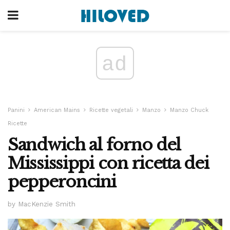
ad
Panini
American Mains
Ricette vegetali
Manzo
Manzo Chuck
Ricette
Sandwich al forno del
Mississippi con ricetta dei
pepperoncini
by MacKenzie Smith