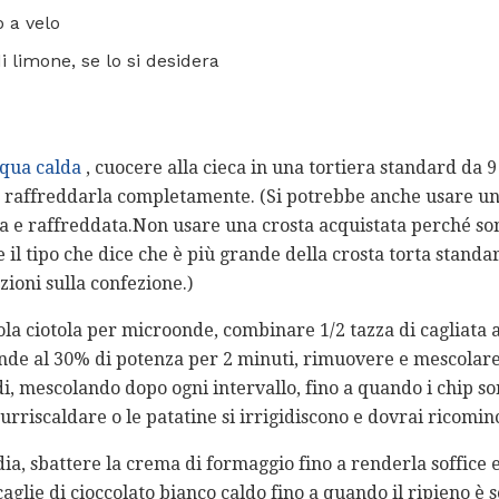
 a velo
di limone, se lo si desidera
cqua calda
, cuocere alla cieca in una tortiera standard da 9
e raffreddarla completamente. (Si potrebbe anche usare u
tta e raffreddata.Non usare una crosta acquistata perché so
 il tipo che dice che è più grande della crosta torta standar
ioni sulla confezione.)
cola ciotola per microonde, combinare 1/2 tazza di cagliata 
onde al 30% di potenza per 2 minuti, rimuovere e mescolar
ndi, mescolando dopo ogni intervallo, fino a quando i chip s
 surriscaldare o le patatine si irrigidiscono e dovrai ricomin
dia, sbattere la crema di formaggio fino a renderla soffice
aglie di cioccolato bianco caldo fino a quando il ripieno è so