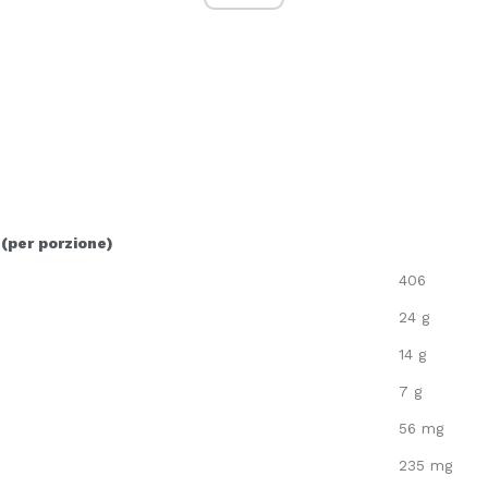
 (per porzione)
406
24 g
14 g
7 g
56 mg
235 mg