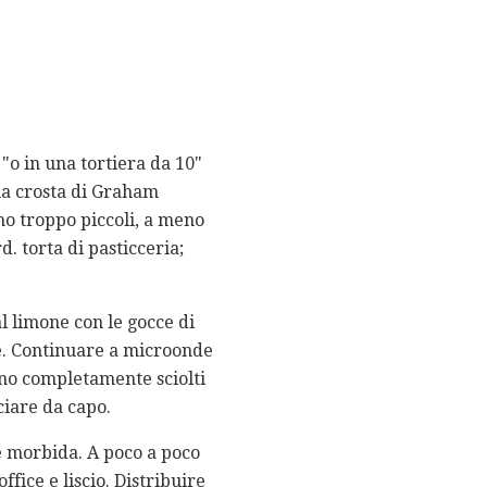
 "o in una tortiera da 10"
na crosta di Graham
no troppo piccoli, a meno
d. torta di pasticceria;
al limone con le gocce di
e. Continuare a microonde
ono completamente sciolti
ciare da capo.
 e morbida. A poco a poco
ffice e liscio. Distribuire