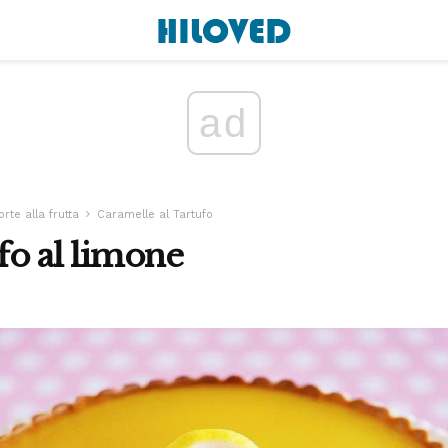
ad
orte alla frutta
Caramelle al Tartufo
ufo al limone