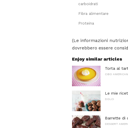
carboidrati
Fibra alimentare
Proteina
(Le informazioni nutrizion
dovrebbero essere conside
Enjoy similar articles
Torta al tar
CIBO AMERICA
Le mie ricet
DOLCI
Barrette di
DESSERT AMERI