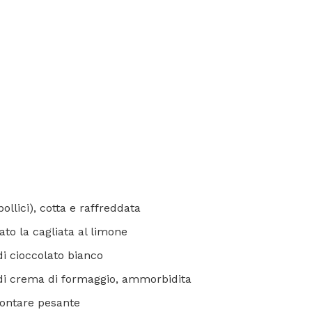
pollici), cotta e raffreddata
to la cagliata al limone
di cioccolato bianco
 di crema di formaggio, ammorbidita
montare pesante