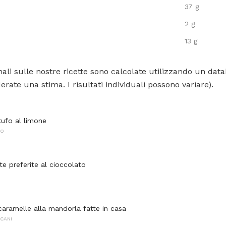
37 g
2 g
13 g
ali sulle nostre ricette sono calcolate utilizzando un data
rate una stima. I risultati individuali possono variare).
tufo al limone
NO
te preferite al cioccolato
 caramelle alla mandorla fatte in casa
CANI