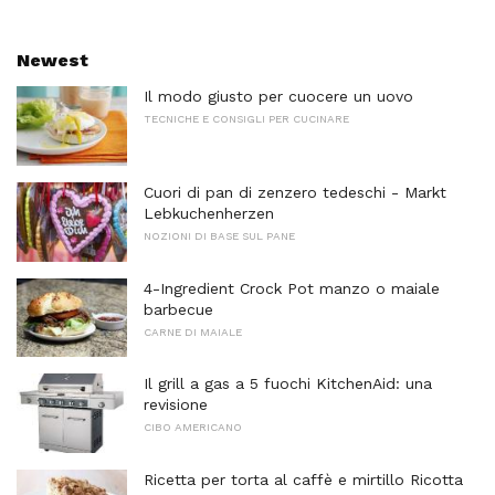
Newest
Il modo giusto per cuocere un uovo
TECNICHE E CONSIGLI PER CUCINARE
Cuori di pan di zenzero tedeschi - Markt
Lebkuchenherzen
NOZIONI DI BASE SUL PANE
4-Ingredient Crock Pot manzo o maiale
barbecue
CARNE DI MAIALE
Il grill a gas a 5 fuochi KitchenAid: una
revisione
CIBO AMERICANO
Ricetta per torta al caffè e mirtillo Ricotta