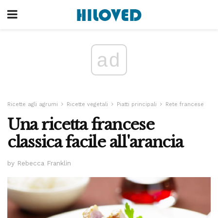
ad
Ricette agli agrumi
Ricette vegetali
Piatti principali
Rete francese
Una ricetta francese
classica facile all'arancia
by Rebecca Franklin