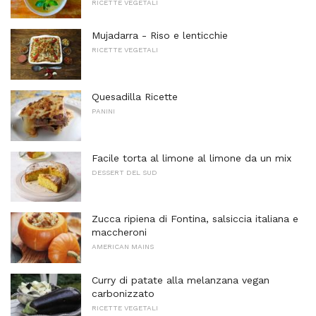
RICETTE VEGETALI
Mujadarra - Riso e lenticchie
RICETTE VEGETALI
Quesadilla Ricette
PANINI
Facile torta al limone al limone da un mix
DESSERT DEL SUD
Zucca ripiena di Fontina, salsiccia italiana e
maccheroni
AMERICAN MAINS
Curry di patate alla melanzana vegan
carbonizzato
RICETTE VEGETALI