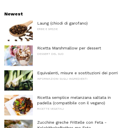
Newest
Laung (chiodi di garofano)
ERBE E SPEZIE
Ricetta Marshmallow per dessert
DESSERT DEL SUD
Equivalenti, misure e sostituzioni dei porri
INFORMAZIONI SUGLI INGREDIENTI
Ricetta semplice melanzana saltata in
padella (compatibile con il vegano)
RICETTE VEGETALI
Zucchine greche Frittelle con Feta -
Kolokithokeftethes me Feta