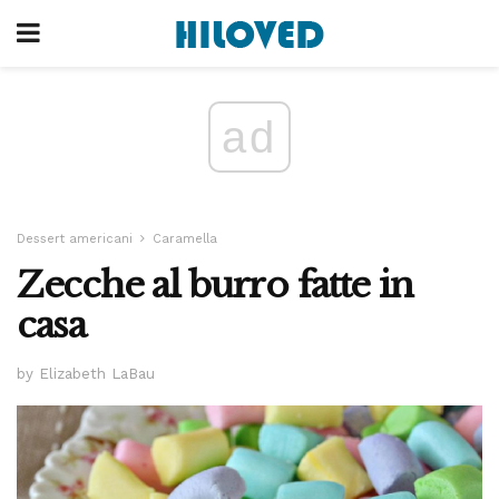
ad
Dessert americani
Caramella
Zecche al burro fatte in
casa
by Elizabeth LaBau