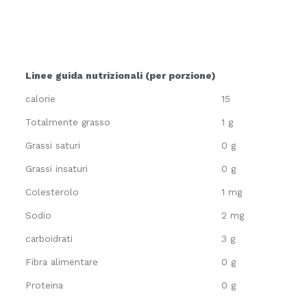
Linee guida nutrizionali (per porzione)
calorie
15
Totalmente grasso
1 g
Grassi saturi
0 g
Grassi insaturi
0 g
Colesterolo
1 mg
Sodio
2 mg
carboidrati
3 g
Fibra alimentare
0 g
Proteina
0 g